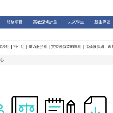
服務項目
高教深耕計畫
未來學生
新生專區
課務組
｜
招生組
｜
學術服務組
｜
實習暨就業輔導組
｜
進修推廣組
｜
教
心
｜