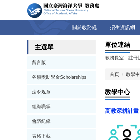
跳
到
主
要
關於教務處
招生資訊網
內
容
單位連結
區
主選單
教務長室
｜
註冊
留言版
首頁
教學中
各類獎助學金Scholarships
教學中心
法令規章
組織職掌
高教深耕計畫
會議紀錄
表格下載