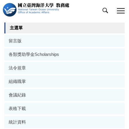
跳
到
主
要
主選單
內
容
留言版
區
各類獎助學金Scholarships
法令規章
組織職掌
會議紀錄
表格下載
統計資料