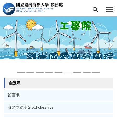
跳
到
主
要
內
容
區
主選單
留言版
各類獎助學金Scholarships