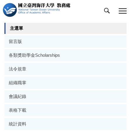
跳
到
主
要
主選單
內
容
留言版
區
各類獎助學金Scholarships
法令規章
組織職掌
會議紀錄
表格下載
統計資料