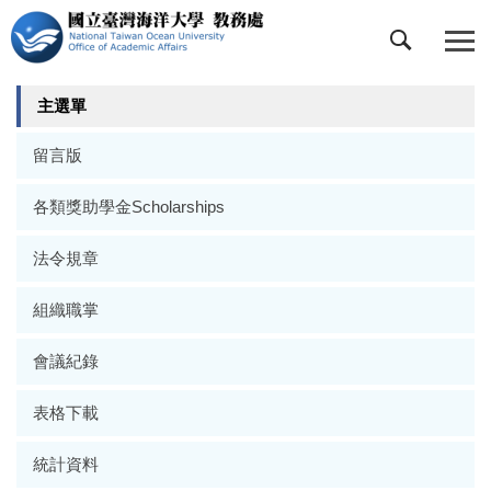
跳
到
主
要
主選單
內
容
留言版
區
各類獎助學金Scholarships
法令規章
組織職掌
會議紀錄
表格下載
統計資料