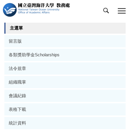
跳
到
主
要
主選單
內
容
留言版
區
各類獎助學金Scholarships
法令規章
組織職掌
會議紀錄
表格下載
統計資料