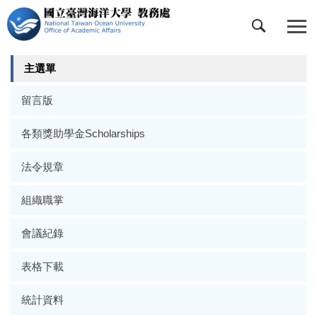
跳
到
主
要
主選單
內
容
留言版
區
各類獎助學金Scholarships
法令規章
組織職掌
會議紀錄
表格下載
統計資料