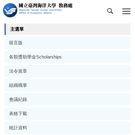
跳
到
主
要
主選單
內
容
留言版
區
各類獎助學金Scholarships
法令規章
組織職掌
會議紀錄
表格下載
統計資料