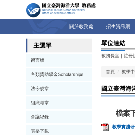
跳
到
主
要
關於教務處
招生資訊網
內
容
單位連結
區
主選單
教務長室
｜
註冊
留言版
首頁
教學中
各類獎助學金Scholarships
國立臺灣海
法令規章
組織職掌
會議紀錄
教學實踐研究
表格下載