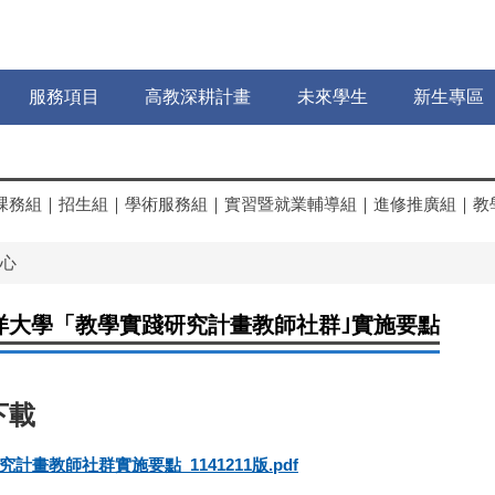
服務項目
高教深耕計畫
未來學生
新生專區
課務組
｜
招生組
｜
學術服務組
｜
實習暨就業輔導組
｜
進修推廣組
｜
教
心
洋大學「教學實踐研究計畫教師社群｣實施要點
計畫教師社群實施要點_1141211版.pdf