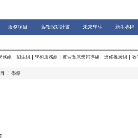
服務項目
高教深耕計畫
未來學生
新生專區
課務組
｜
招生組
｜
學術服務組
｜
實習暨就業輔導組
｜
進修推廣組
｜
教
目
學籍
業