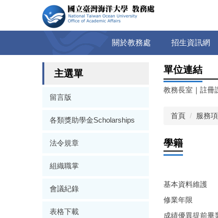
跳
到
主
要
關於教務處
招生資訊網
內
容
單位連結
區
主選單
教務長室
｜
註冊
留言版
首頁
服務項
各類獎助學金Scholarships
學籍
法令規章
組織職掌
基本資料維護
會議紀錄
修業年限
表格下載
成績優異提前畢