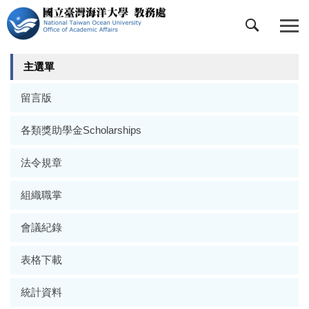
跳
到
主
要
主選單
內
容
留言版
區
各類獎助學金Scholarships
法令規章
組織職掌
會議紀錄
表格下載
統計資料