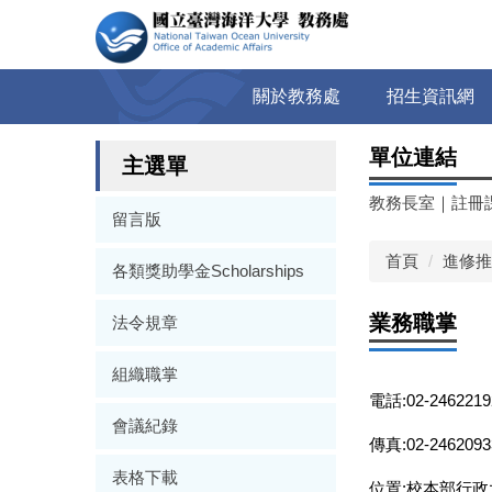
跳
到
主
要
關於教務處
招生資訊網
內
容
單位連結
區
主選單
教務長室
｜
註冊
留言版
首頁
進修推
各類獎助學金Scholarships
業務職掌
法令規章
組織職掌
電話:02-2462219
會議紀錄
傳真:02-2462093
表格下載
位置:校本部行