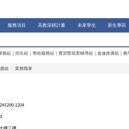
服務項目
高教深耕計畫
未來學生
新生專區
課務組
｜
招生組
｜
學術服務組
｜
實習暨就業輔導組
｜
進修推廣組
｜
教
廣組
業務職掌
2#1200-1204
3
政大樓三樓