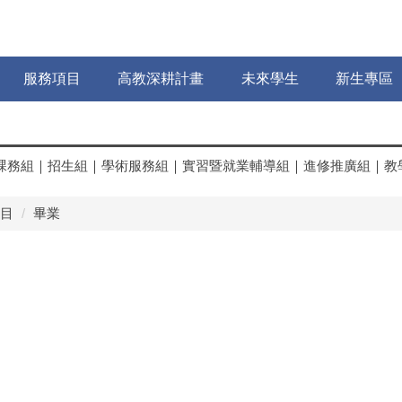
服務項目
高教深耕計畫
未來學生
新生專區
課務組
｜
招生組
｜
學術服務組
｜
實習暨就業輔導組
｜
進修推廣組
｜
教
目
畢業