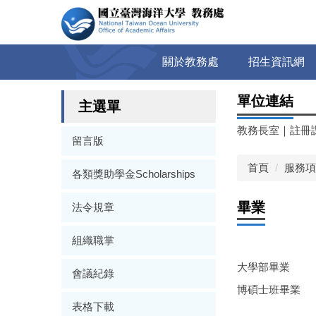
跳
到
主
要
關於教務處
招生資訊網
內
容
單位連結
區
主選單
教務長室
｜
註冊
留言版
首頁
服務項
各類獎助學金Scholarships
畢業
法令規章
組織職掌
大學部畢業
會議紀錄
博碩士班畢業
表格下載