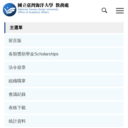
跳
到
主
要
主選單
內
容
留言版
區
各類獎助學金Scholarships
法令規章
組織職掌
會議紀錄
表格下載
統計資料