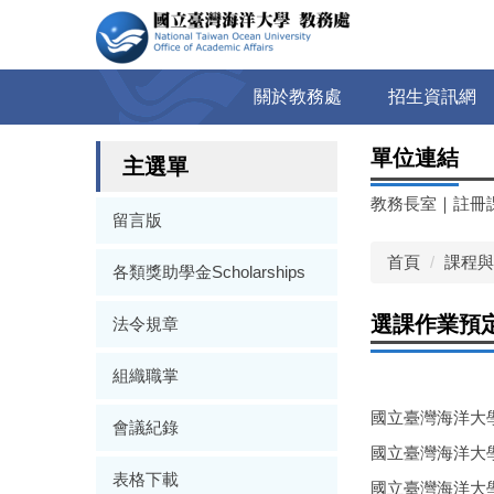
跳
到
主
要
關於教務處
招生資訊網
內
容
單位連結
區
主選單
教務長室
｜
註冊
留言版
首頁
課程與
各類獎助學金Scholarships
選課作業預
法令規章
組織職掌
國立臺灣海洋大學
會議紀錄
國立臺灣海洋大學
表格下載
國立臺灣海洋大學