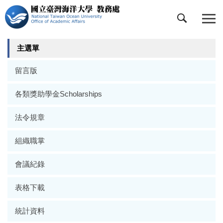
跳
到
主
要
主選單
內
容
留言版
區
各類獎助學金Scholarships
法令規章
組織職掌
會議紀錄
表格下載
統計資料