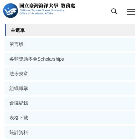
跳
到
主
要
主選單
內
容
留言版
區
各類獎助學金Scholarships
法令規章
組織職掌
會議紀錄
表格下載
統計資料