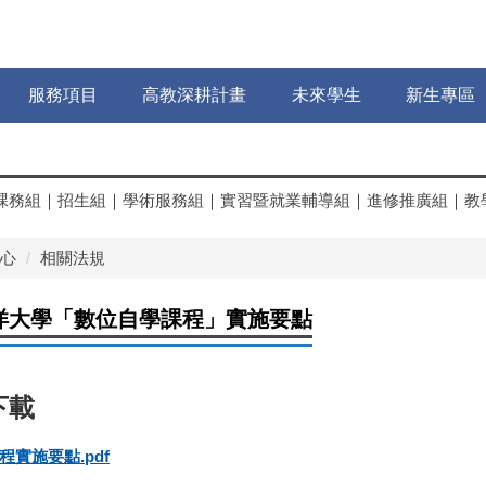
服務項目
高教深耕計畫
未來學生
新生專區
課務組
｜
招生組
｜
學術服務組
｜
實習暨就業輔導組
｜
進修推廣組
｜
教
心
相關法規
洋大學「數位自學課程」實施要點
實施要點.pdf