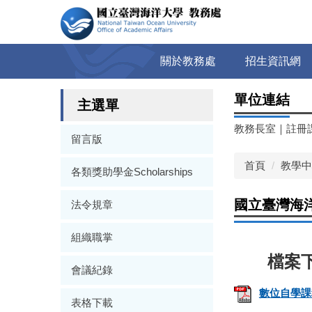
跳
到
主
要
關於教務處
招生資訊網
內
容
單位連結
區
主選單
教務長室
｜
註冊
留言版
首頁
教學中
各類獎助學金Scholarships
國立臺灣海
法令規章
組織職掌
會議紀錄
數位自學課程
表格下載