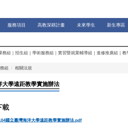
服務項目
高教深耕計畫
未來學生
新生專區
課務組
｜
招生組
｜
學術服務組
｜
實習暨就業輔導組
｜
進修推廣組
｜
教
務組
相關法規
洋大學遠距教學實施辦法
30104國立臺灣海洋大學遠距教學實施辦法.pdf