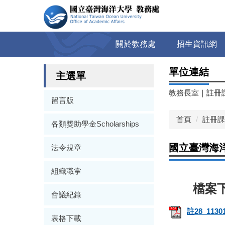
跳
到
主
要
關於教務處
招生資訊網
內
容
單位連結
區
主選單
教務長室
｜
註冊
留言版
首頁
註冊課
各類獎助學金Scholarships
國立臺灣海
法令規章
組織職掌
會議紀錄
註28_11
表格下載