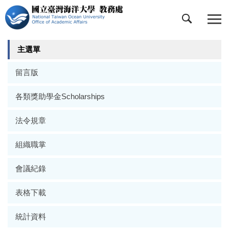
跳
到
主
要
主選單
內
容
留言版
區
各類獎助學金Scholarships
法令規章
組織職掌
會議紀錄
表格下載
統計資料