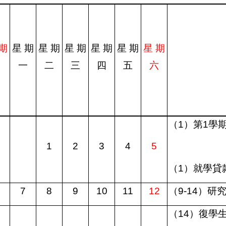
 期
星 期
星 期
星 期
星 期
星 期
星 期
日
一
二
三
四
五
六
（
1
）第1學
1
2
3
4
5
（
1
）就學貸
7
8
9
10
11
12
（
9-14
）研
（
14
）復學