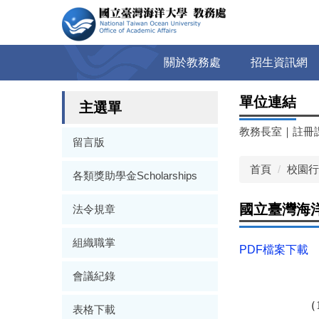
跳
到
主
要
關於教務處
招生資訊網
內
容
單位連結
區
主選單
教務長室
｜
註冊
留言版
首頁
校園行
各類獎助學金Scholarships
國立臺灣海洋
法令規章
組織職掌
PDF檔案下載
會議紀錄
（
表格下載