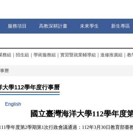
服務項目
高教深耕計畫
未來學生
新生專區
課務組
｜
招生組
｜
學術服務組
｜
實習暨就業輔導組
｜
進修推廣組
｜
教
事曆
大學112學年度行事曆
English
國立臺灣海洋大學
學年度
112
111
學年度第
2
學期第
1
次行政會議通過：112年3月30日教育部臺教高