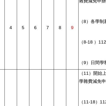
雜費減免申辦
（
8
）各學制
4
5
6
7
8
9
（
8-18
）
11
（
9
）日間學
（
11
）開始
學雜費減免申
（
11-18
）
11