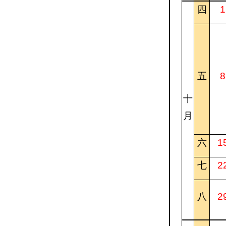
四
1
五
8
十
月
六
1
七
2
八
2