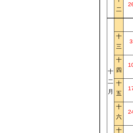
2
二
十
3
三
十
1
四
十
二
十
1
月
五
十
2
六
十