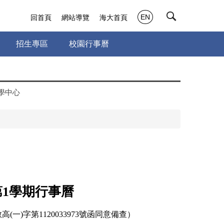
EN
回首頁
網站導覽
海大首頁
招生專區
校園行事曆
學中心
第
學期行事曆
1
(一)字第1120033973號函同意備查）