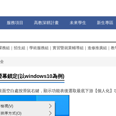
服務項目
高教深耕計畫
未來學生
新生專區
課務組
｜
招生組
｜
學術服務組
｜
實習暨就業輔導組
｜
進修推廣組
｜
教
全
鎖定(以windows10為例)
桌面空白處按滑鼠右鍵，顯示功能表後選取最底下游【個人化】