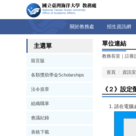
跳
到
主
要
關於教務處
招生資訊網
內
容
單位連結
區
主選單
教務長室
｜
註冊
留言版
首頁
資訊安
各類獎助學金Scholarships
《２》設定螢幕
法令規章
組織職掌
請在電腦
會議紀錄
表格下載