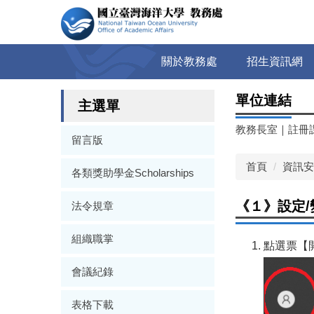
跳
到
主
要
關於教務處
招生資訊網
內
容
單位連結
區
主選單
教務長室
｜
註冊
留言版
首頁
資訊安
各類獎助學金Scholarships
《１》設定/變
法令規章
組織職掌
點選票【
會議紀錄
表格下載