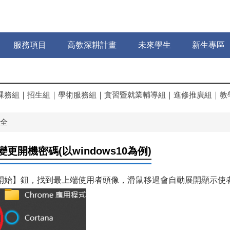
服務項目
高教深耕計畫
未來學生
新生專區
課務組
｜
招生組
｜
學術服務組
｜
實習暨就業輔導組
｜
進修推廣組
｜
教
全
更開機密碼(以windows10為例)
開始】鈕，找到最上端使用者頭像，滑鼠移過會自動展開顯示使者帳號