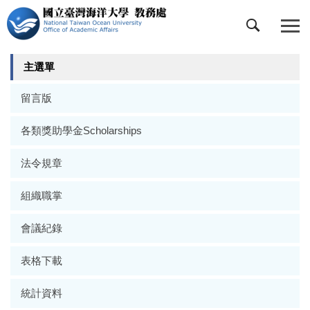
跳
到
主
要
主選單
內
容
留言版
區
各類獎助學金Scholarships
法令規章
組織職掌
會議紀錄
表格下載
統計資料