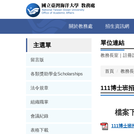
跳
到
主
要
關於教務處
招生資訊網
內
容
單位連結
區
主選單
教務長室
｜
註冊
留言版
首頁
教務長
各類獎助學金Scholarships
111博士班
法令規章
組織職掌
會議紀錄
111博士
表格下載