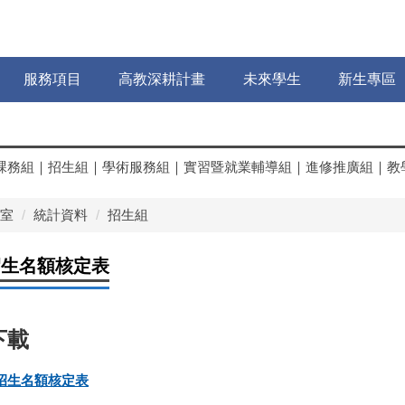
服務項目
高教深耕計畫
未來學生
新生專區
課務組
｜
招生組
｜
學術服務組
｜
實習暨就業輔導組
｜
進修推廣組
｜
教
室
統計資料
招生組
招生名額核定表
班招生名額核定表