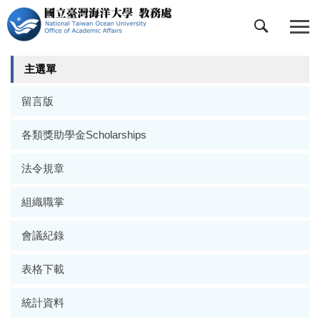
跳
到
主
要
主選單
內
容
留言版
區
各類獎助學金Scholarships
法令規章
組織職掌
會議紀錄
表格下載
統計資料