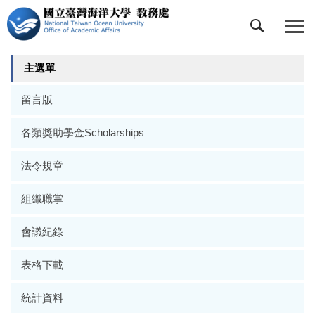
跳
到
主
要
主選單
內
容
留言版
區
各類獎助學金Scholarships
法令規章
組織職掌
會議紀錄
表格下載
統計資料