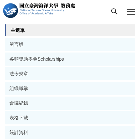
跳
到
主
要
主選單
內
容
留言版
區
各類獎助學金Scholarships
法令規章
組織職掌
會議紀錄
表格下載
統計資料