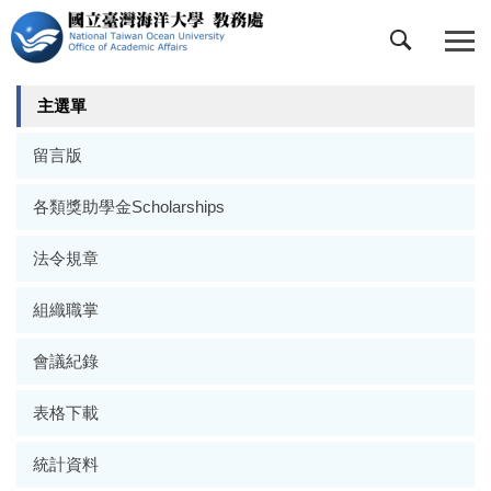
跳
到
主
要
主選單
內
容
留言版
區
各類獎助學金Scholarships
法令規章
組織職掌
會議紀錄
表格下載
統計資料