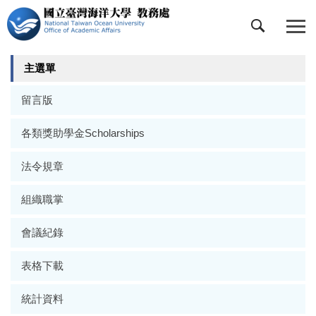
跳
到
主
要
主選單
內
容
留言版
區
各類獎助學金Scholarships
法令規章
組織職掌
會議紀錄
表格下載
統計資料