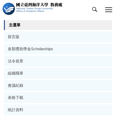
跳
到
主
要
主選單
內
容
留言版
區
各類獎助學金Scholarships
法令規章
組織職掌
會議紀錄
表格下載
統計資料