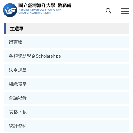
跳
到
主
要
主選單
內
容
留言版
區
各類獎助學金Scholarships
法令規章
組織職掌
會議紀錄
表格下載
統計資料