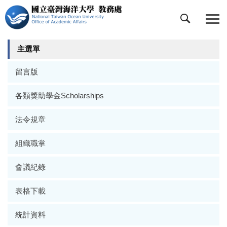
跳
到
主
要
主選單
內
容
留言版
區
各類獎助學金Scholarships
法令規章
組織職掌
會議紀錄
表格下載
統計資料