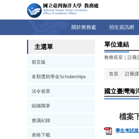
跳
到
主
要
關於教務處
招生資訊網
內
容
單位連結
區
主選單
教務長室
｜
註冊
留言版
首頁
註冊課
各類獎助學金Scholarships
國立臺灣海
法令規章
組織職掌
會議紀錄
學生考試規則
表格下載