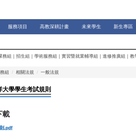
服務項目
高教深耕計畫
未來學生
新生專區
課務組
｜
招生組
｜
學術服務組
｜
實習暨就業輔導組
｜
進修推廣組
｜
教
務組
相關法規
一般法規
洋大學學生考試規則
.pdf