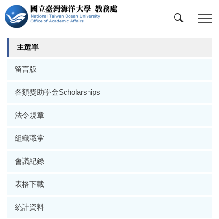
跳
到
主
要
主選單
內
容
留言版
區
各類獎助學金Scholarships
法令規章
組織職掌
會議紀錄
表格下載
統計資料