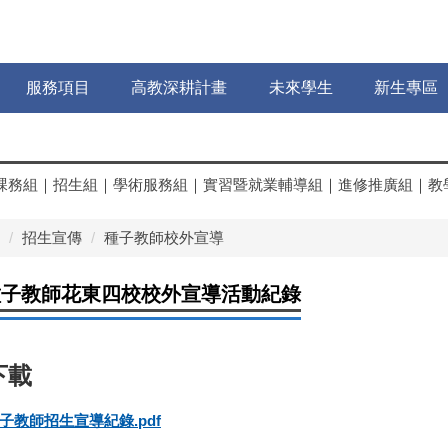
服務項目
高教深耕計畫
未來學生
新生專區
課務組
｜
招生組
｜
學術服務組
｜
實習暨就業輔導組
｜
進修推廣組
｜
教
招生宣傳
種子教師校外宣導
度種子教師花東四校校外宣導活動紀錄
子教師招生宣導紀錄.pdf