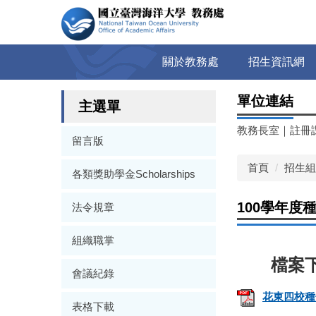
跳
到
主
要
關於教務處
招生資訊網
內
容
單位連結
區
主選單
教務長室
｜
註冊
留言版
首頁
招生組
各類獎助學金Scholarships
100學年
法令規章
組織職掌
會議紀錄
花東四校種
表格下載