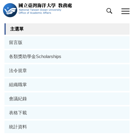
跳
到
主
要
主選單
內
容
留言版
區
各類獎助學金Scholarships
法令規章
組織職掌
會議紀錄
表格下載
統計資料