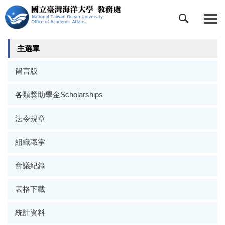
跳
到
主
要
主選單
內
容
留言版
區
各類獎助學金Scholarships
法令規章
組織職掌
會議紀錄
表格下載
統計資料