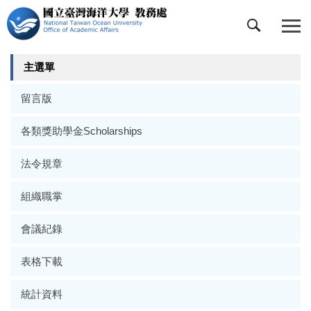
跳
到
主
要
主選單
內
容
留言版
區
各類獎助學金Scholarships
法令規章
組織職掌
會議紀錄
表格下載
統計資料