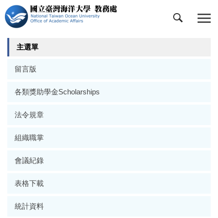
跳
到
主
要
主選單
內
容
留言版
區
各類獎助學金Scholarships
法令規章
組織職掌
會議紀錄
表格下載
統計資料