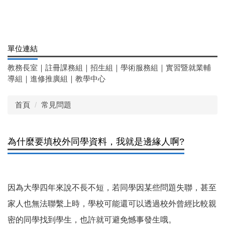
單位連結
教務長室
｜
註冊課務組
｜
招生組
｜
學術服務組
｜
實習暨就業輔
導組
｜
進修推廣組
｜
教學中心
首頁
常見問題
為什麼要填校外同學資料，我就是邊緣人啊?
因為大學四年來說不長不短，若同學因某些問題失聯，甚至
家人也無法聯繫上時，學校可能還可以透過校外曾經比較親
密的同學找到學生，也許就可避免憾事發生哦。