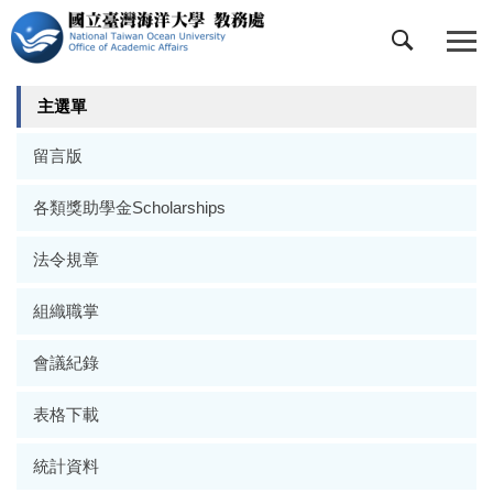
跳
到
主
要
主選單
內
容
留言版
區
各類獎助學金Scholarships
法令規章
組織職掌
會議紀錄
表格下載
統計資料