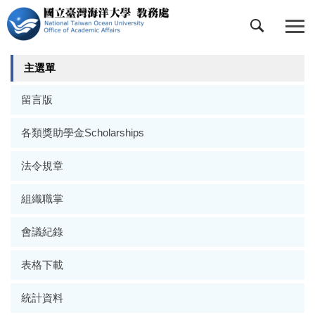
跳
到
主
要
主選單
內
容
留言版
區
各類獎助學金Scholarships
法令規章
組織職掌
會議紀錄
表格下載
統計資料