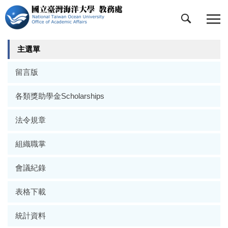
跳
到
主
要
主選單
內
容
留言版
區
各類獎助學金Scholarships
法令規章
組織職掌
會議紀錄
表格下載
統計資料