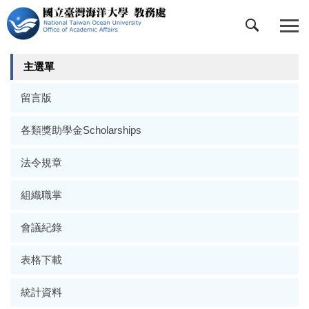
跳
到
主
要
主選單
內
容
留言版
區
各類獎助學金Scholarships
法令規章
組織職掌
會議紀錄
表格下載
統計資料