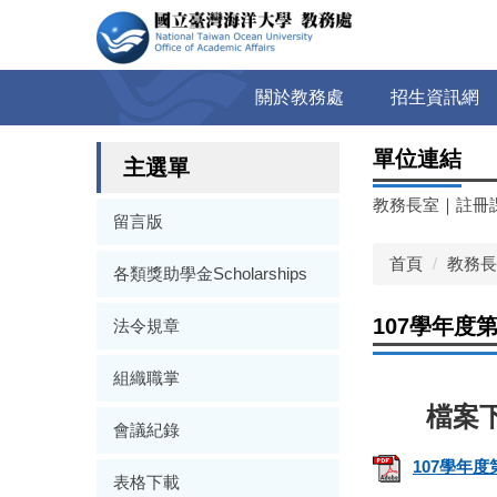
跳
到
主
要
關於教務處
招生資訊網
內
容
單位連結
區
主選單
教務長室
｜
註冊
留言版
首頁
教務長
各類獎助學金Scholarships
107學年度第
法令規章
組織職掌
會議紀錄
107學年度
表格下載