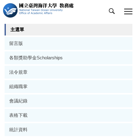
跳
到
主
要
主選單
內
容
留言版
區
各類獎助學金Scholarships
法令規章
組織職掌
會議紀錄
表格下載
統計資料