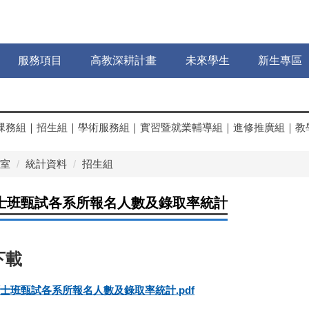
服務項目
高教深耕計畫
未來學生
新生專區
課務組
｜
招生組
｜
學術服務組
｜
實習暨就業輔導組
｜
進修推廣組
｜
教
室
統計資料
招生組
碩士班甄試各系所報名人數及錄取率統計
碩士班甄試各系所報名人數及錄取率統計.pdf