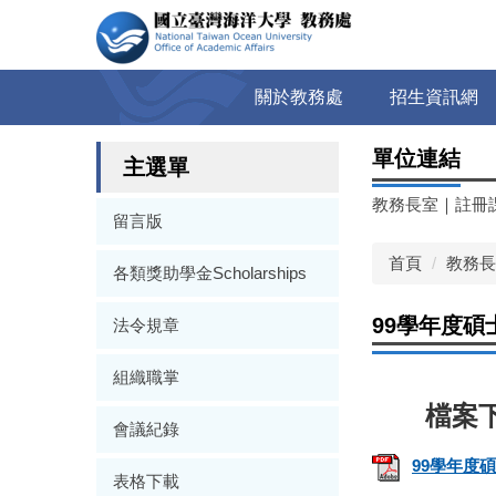
跳
到
主
要
關於教務處
招生資訊網
內
容
單位連結
區
主選單
教務長室
｜
註冊
留言版
首頁
教務長
各類獎助學金Scholarships
99學年度
法令規章
組織職掌
會議紀錄
99學年度
表格下載