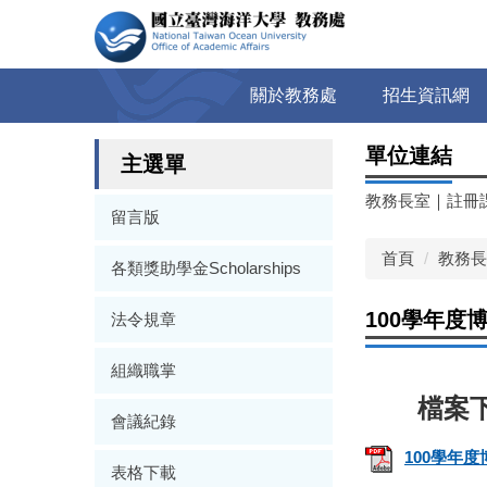
跳
到
主
要
關於教務處
招生資訊網
內
容
單位連結
區
主選單
教務長室
｜
註冊
留言版
首頁
教務長
各類獎助學金Scholarships
100學年
法令規章
組織職掌
會議紀錄
100學年
表格下載