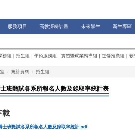
服務項目
高教深耕計畫
未來學生
新生專區
課務組
｜
招生組
｜
學術服務組
｜
實習暨就業輔導組
｜
進修推廣組
｜
教
室
統計資料
招生組
度博士班甄試各系所報名人數及錄取率統計表
度博士班甄試各系所報名人數及錄取率統計.pdf