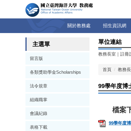
跳
到
主
要
關於教務處
招生資訊網
內
容
單位連結
區
主選單
教務長室
｜
註冊
留言版
首頁
教務長
各類獎助學金Scholarships
99學年度
法令規章
組織職掌
會議紀錄
99學年度
表格下載