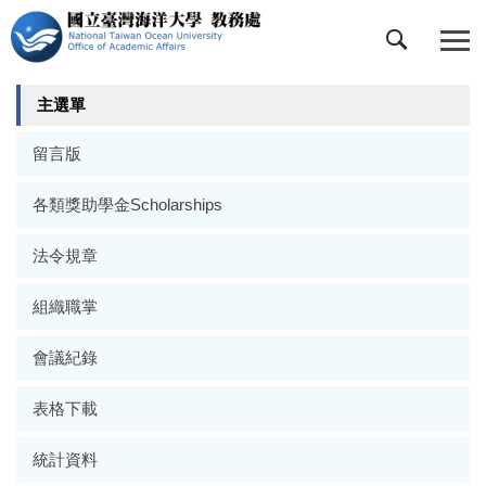
跳
到
主
要
主選單
內
容
留言版
區
各類獎助學金Scholarships
法令規章
組織職掌
會議紀錄
表格下載
統計資料